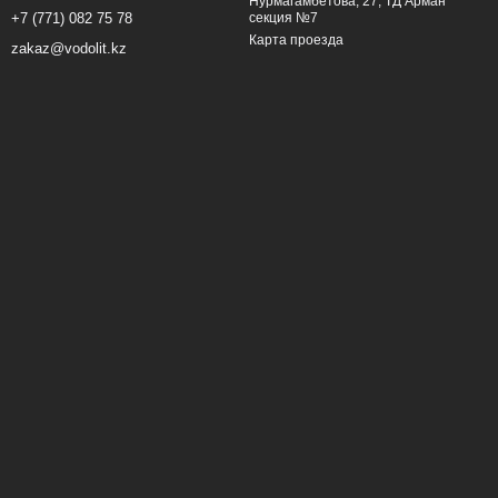
Нурмагамбетова, 27, ТД Арман
секция №7
+7 (771) 082 75 78
Карта проезда
zakaz@vodolit.kz