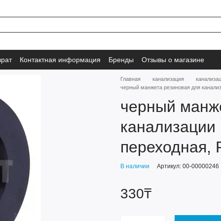
врат
Контактная информация
Бренды
Отзывы о магазине
Главная
канализация
канализа
черный манжета резиновая для канализ
черный манж
канализации 
переходная, 
В наличии
Артикул: 00-00000246
330₸