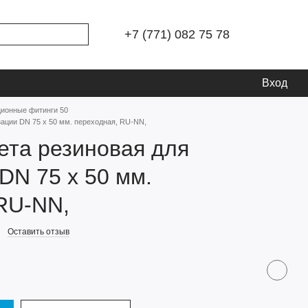
+7 (771) 082 75 78
Вход
ционные фитинги 50
ации DN 75 х 50 мм. переходная, RU-NN,
ета резиновая для
DN 75 х 50 мм.
RU-NN,
Оставить отзыв