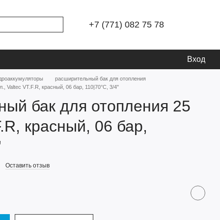
+7 (771) 082 75 78
Вход
идроаккумуляторы
расширительный бак для отопления
 Valtec VT.F.R, красный, 06 бар, 110|70°C, 3/4"
ый бак для отопления 25
F.R, красный, 06 бар,
"
Оставить отзыв