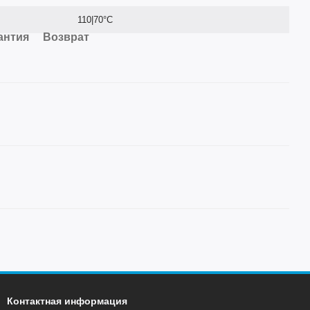
110|70°C
антия
Возврат
Контактная информация