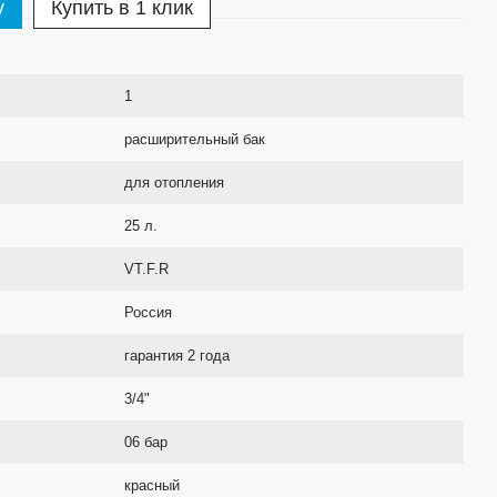
у
Купить в 1 клик
1
расширительный бак
для отопления
25 л.
VT.F.R
Россия
гарантия 2 года
3/4"
06 бар
красный