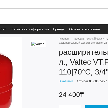
врат
Контактная информация
Бренды
Отзывы о магазине
Главная
расширительный баки и г
расширительный бак для отопления 25 л.,
расширительн
л., Valtec VT.
110|70°C, 3/4
В наличии
Артикул: 00-00005277
24 400₸