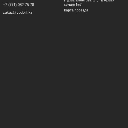
Нурмагамбетова, 27, ТД Арман
секция №7
+7 (771) 082 75 78
Карта проезда
zakaz@vodolit.kz