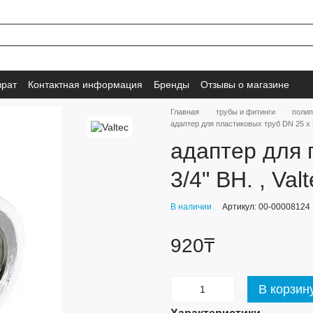
врат
Контактная информация
Бренды
Отзывы о магазине
Главная
трубы и фитинги
полип
адаптер для пластиковых труб DN 25 х 3
адаптер для 
3/4" ВН. , Va
В наличии
Артикул: 00-00008124
920₸
В корзин