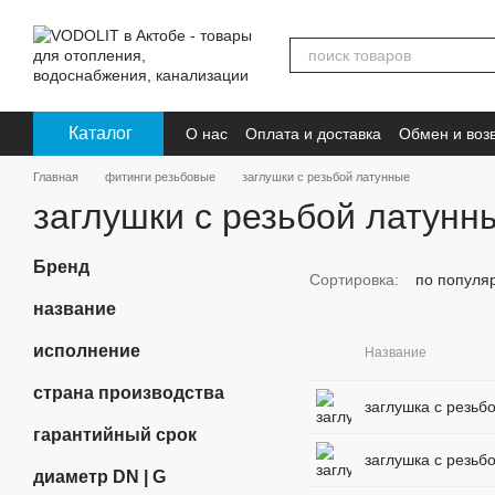
Перейти к основному контенту
Каталог
О нас
Оплата и доставка
Обмен и воз
Главная
фитинги резьбовые
заглушки с резьбой латунные
заглушки с резьбой латунн
Бренд
Сортировка:
по популя
название
исполнение
Название
страна производства
заглушка с резьбо
гарантийный срок
заглушка с резьб
диаметр DN | G