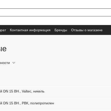
врат
Контактная информация
Бренды
Отзывы о магазине
ые
рности
й DN 15 ВН., Valtec, никель
ой DN 15 ВН., РВК, полипропилен