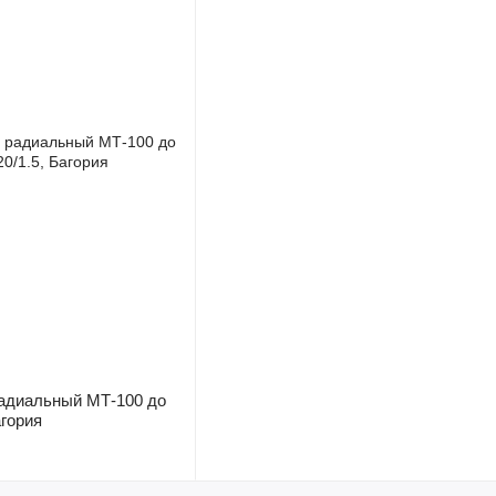
адиальный МТ-100 до
агория