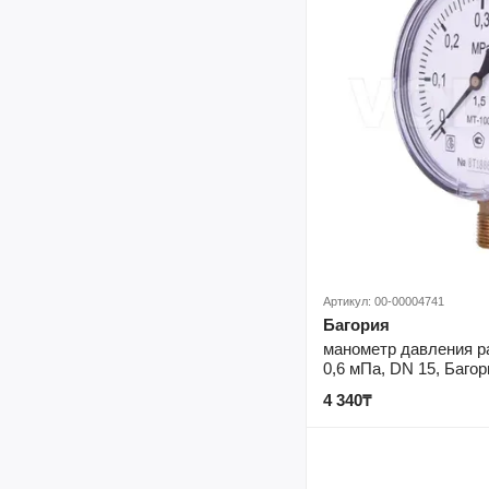
Артикул: 00-00004741
Багория
манометр давления р
0,6 мПа, DN 15, Багор
4 340₸