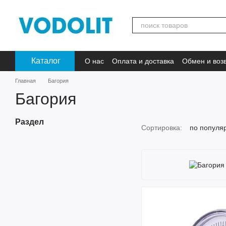
Перейти к основному контенту
Каталог
О нас
Оплата и доставка
Обмен и воз
Главная
Багория
Багория
Раздел
Сортировка:
по популя