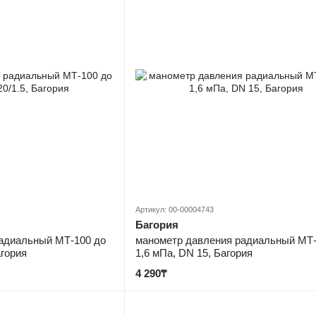
Артикул: 00-00004743
Багория
адиальный МТ-100 до
манометр давления радиальный МТ-
агория
1,6 мПа, DN 15, Багория
4 290₸