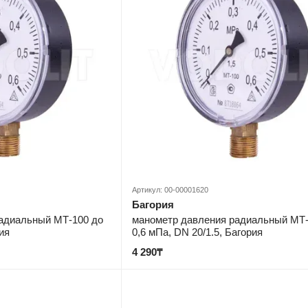
Артикул: 00-00001620
Багория
адиальный МТ-100 до
манометр давления радиальный МТ-
ия
0,6 мПа, DN 20/1.5, Багория
4 290₸