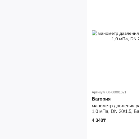
Артикул: 00-00001621
Багория
манометр давления р
1,0 мПа, DN 20/1.5, Б
4 340₸