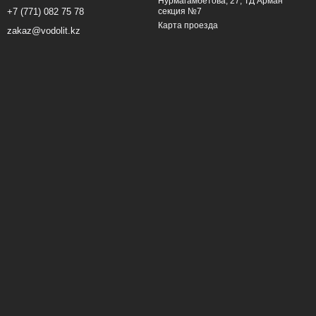
Нурмагамбетова, 27, ТД Арман
секция №7
+7 (771) 082 75 78
Карта проезда
zakaz@vodolit.kz