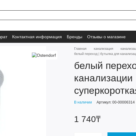
врат
Контактная информация
Бренды
Отзывы о магазине
Главная
канализация
канализа
белый переход | бутылка для канализац
белый перехо
канализации 
суперкороткая
В наличии
Артикул: 00-00006314
1 740₸