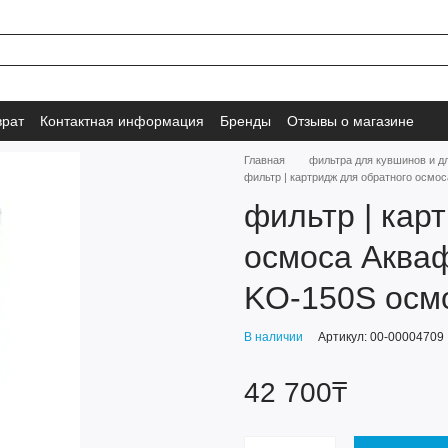
врат
Контактная информация
Бренды
Отзывы о магазине
Главная
фильтра для кувшинов и д
фильтр | картридж для обратного осм
фильтр | кар
осмоса Аква
KO-150S осм
В наличии
Артикул: 00-00004709
42 700₸