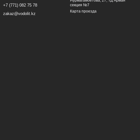
Нурмагамбетова, 27, ТД Арман
секция №7
+7 (771) 082 75 78
Карта проезда
zakaz@vodolit.kz