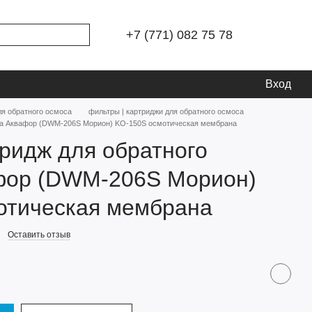
+7 (771) 082 75 78
Вход
ля обратного осмоса
фильтры | картриджи для обратного осмоса
оса Аквафор (DWM-206S Морион) KO-150S осмотическая мембрана
тридж для обратного
фор (DWM-206S Морион)
отическая мембрана
Оставить отзыв