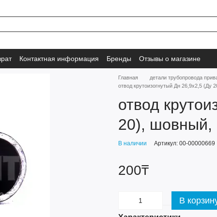
врат
Контактная информация
Бренды
Отзывы о магазине
Главная
детали трубопровода при
отвод крутоизогнутый Дн 26,9х2,5 (Ду 
отвод крутои
20), шовный,
В наличии
Артикул: 00-00000669
200₸
В корзин