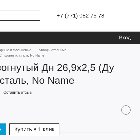
+7 (771) 082 75 78
Вход
варные и фланцевые
отводы стальные
20), шовный, сталь, No Name
зогнутый Дн 26,9х2,5 (Ду
 сталь, No Name
Оставить отзыв
у
Купить в 1 клик