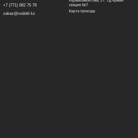
Нурмагамбетова, 27, ТД Арман
секция №7
+7 (771) 082 75 78
Карта проезда
zakaz@vodolit.kz