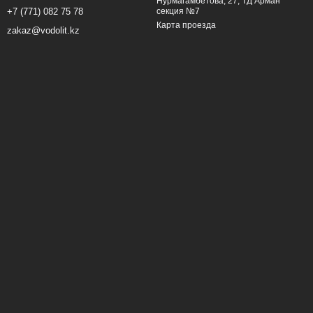
Нурмагамбетова, 27, ТД Арман
секция №7
+7 (771) 082 75 78
Карта проезда
zakaz@vodolit.kz