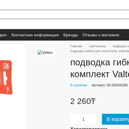
врат
Контактная информация
Бренды
Отзывы о магазине
Главная
сантехника
подводка г
подводка гибкая для смесителя, комплек
подводка гиб
комплект Valt
В наличии
Артикул: 00-00004286
2 260₸
В корзин