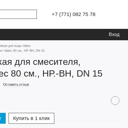
+7 (771) 082 75 78
Вход
ибкая для воды Valtec
т Valtec 80 см., НР.-ВН, DN 15
кая для смесителя,
ec 80 см., НР.-ВН, DN 15
Оставить отзыв
у
Купить в 1 клик