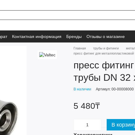
врат
Контактная информация
Бренды
Отзывы о магазине
Главная
трубы и фитинги
мета
пресс фитинг для металлопластиковой тр
пресс фитинг
трубы DN 32 х
В наличии
Артикул: 00-00008000
5 480₸
В корзин