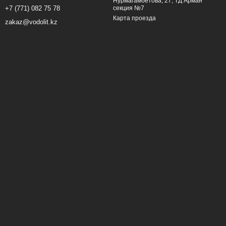
Нурмагамбетова, 27, ТД Арман
секция №7
+7 (771) 082 75 78
Карта проезда
zakaz@vodolit.kz