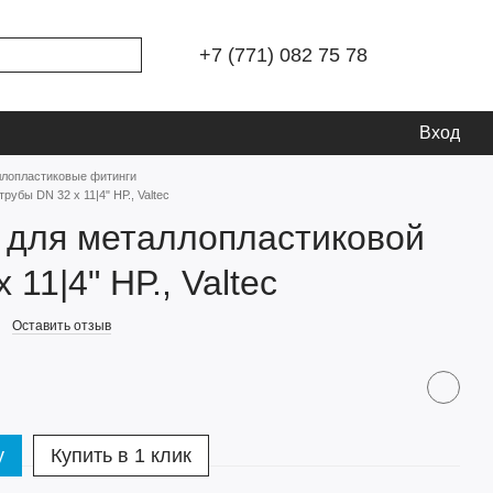
+7 (771) 082 75 78
Вход
ллопластиковые фитинги
убы DN 32 х 11|4" НР., Valtec
 для металлопластиковой
 11|4" НР., Valtec
Оставить отзыв
у
Купить в 1 клик