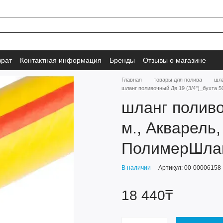
врат
Контактная информация
Бренды
Отзывы о магазине
Главная
товары для полива
шла
шланг поливочный Дв 19 (3/4")_бухта 5
шланг поливо
м., Акварель
ПолимерШланг
В наличии
Артикул: 00-00006158
18 440₸