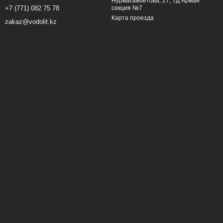
Нурмагамбетова, 27, ТД Арман
секция №7
+7 (771) 082 75 78
Карта проезда
zakaz@vodolit.kz