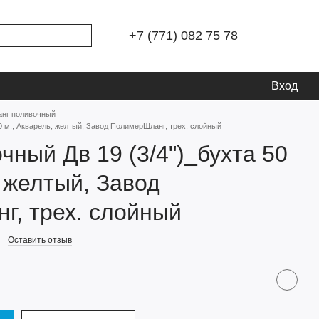
+7 (771) 082 75 78
Вход
нг поливочный
0 м., Акварель, желтый, Завод ПолимерШланг, трех. слойный
чный Дв 19 (3/4")_бухта 50
, желтый, Завод
, трех. слойный
Оставить отзыв