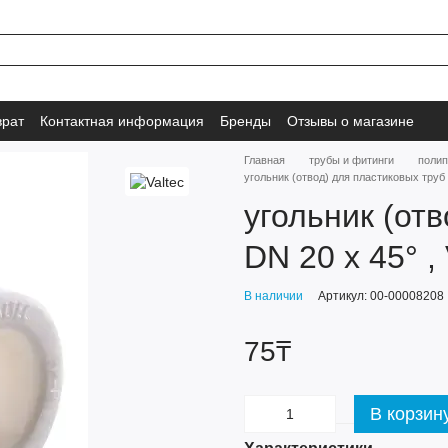
врат
Контактная информация
Бренды
Отзывы о магазине
Главная
трубы и фитинги
полип
угольник (отвод) для пластиковых труб 
угольник (от
DN 20 х 45° ,
В наличии
Артикул: 00-00008208
75₸
В корзин