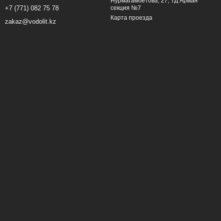
Нурмагамбетова, 27, ТД Арман
секция №7
+7 (771) 082 75 78
Карта проезда
zakaz@vodolit.kz